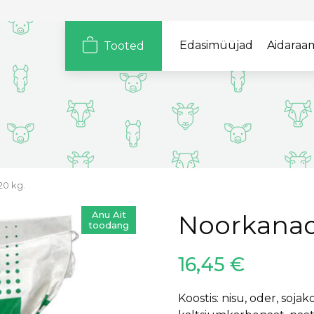
Edasimüüjad
Aidaraa
Tooted
Loomad
Tootegrupid
Sigadele
Hügieen ja
ohutus
Lihaveistele
Mahe
Piimakarjale
Põld
Kodulindudele
20 kg.
Soodus
Lammastele
Anu Ait
Noorkanade
Soolad
toodang
Vasikatele
Hobustele
16,45
€
Koostis: nisu, oder, soj