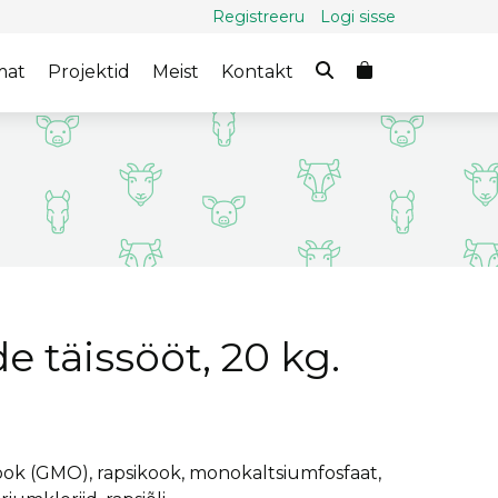
Registreeru
Logi sisse
mat
Projektid
Meist
Kontakt
 täissööt, 20 kg.
akook (GMO), rapsikook, monokaltsiumfosfaat,