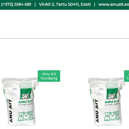
Anu Ait
toodang