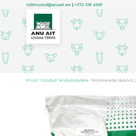
tellimused@anuait.ee
|
+372 518 4681
Pood
Söödad
Kodulindudele
Noorkanade täissööt, 