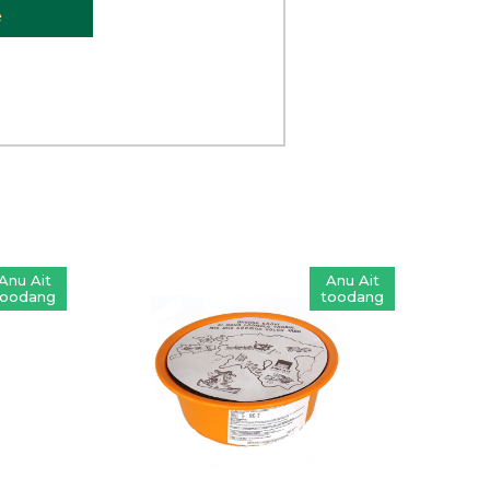
Anu Ait
Anu Ait
toodang
toodang