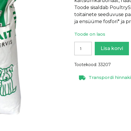
kaltsiumkarbonaat, naatr
Toode sisaldab PoultryS
toitainete seeduvuse pa
ja ensüüme fosfori* ja p
Toode on laos
Noorkanade
Lisa korvi
täissööt,
20
Tootekood:
33207
kg.
kogus
Transpordi hinnaki