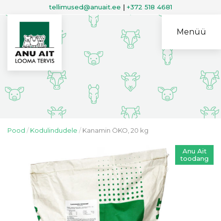
tellimused@anuait.ee
|
+372 518 4681
Menüü
Pood
Kodulindudele
Kanamin ÖKO, 20 kg
Anu Ait
toodang