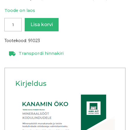
Toode on laos
Kanamin
Lisa korvi
ÖKO,
20
Tootekood:
91023
kg
kogus
Transpordi hinnakiri
Kirjeldus