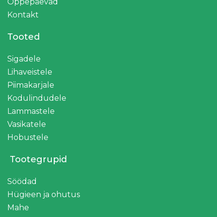
Õppepäevad
Kontakt
Tooted
Sigadele
Lihaveistele
Piimakarjale
Kodulindudele
Lammastele
Vasikatele
Hobustele
Tootegrupid
Söödad
Hügieen ja ohutus
Mahe