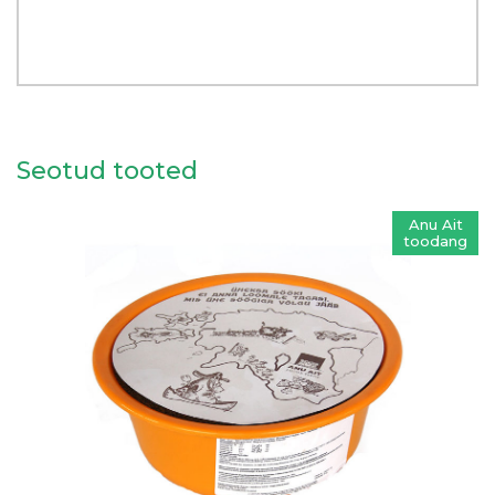
Seotud tooted
Anu Ait
toodang