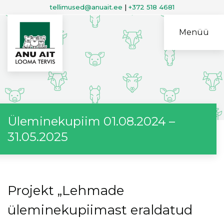
tellimused@anuait.ee
|
+372 518 4681
Menüü
Üleminekupiim 01.08.2024 –
31.05.2025
Projekt „Lehmade
üleminekupiimast eraldatud