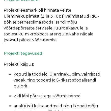
Projekti eesmärk oli hinnata veiste
üleminekupiimast (2. ja 3. lüps) valmistatud IgG-
põhise ternespiima söödalisandi mõju
võõrdepõrsaste tervisele, juurdekasvule ja
soolestiku mikrobioota arengule kahe nädala
jooksul pärast võõrutamist.
Projekti tegevused
Projekti käigus:
koguti ja töödeldi üleminekupiim, valmistati
vadak ning toodeti IgG-rikast söödalisandi
pulbrit;
viidi läbi põrsastega söötmiskatsed;
analüüsiti katseandmeid ning hinnati mõju