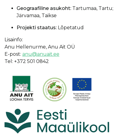
Geograafiline asukoht:
Tartumaa, Tartu;
Järvamaa, Taikse
Projekti staatus:
Lõpetatud
Lisainfo:
Anu Hellenurme, Anu Ait OÜ
E-post:
anu@anuait.ee
Tel: +372 501 0842