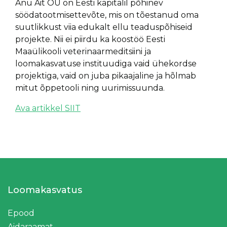
Anu Ait OÜ on Eesti kapitalil põhinev
söödatootmisettevõte, mis on tõestanud oma
suutlikkust viia edukalt ellu teaduspõhiseid
projekte. Nii ei piirdu ka koostöö Eesti
Maaülikooli veterinaarmeditsiini ja
loomakasvatuse instituudiga vaid ühekordse
projektiga, vaid on juba pikaajaline ja hõlmab
mitut õppetooli ning uurimissuunda.
Ava artikkel SIIT
Loomakasvatus
Epood
Aidaraamat