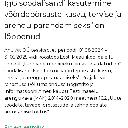
IgG söödalisandi kasutamine
võõrdepõrsaste kasvu, tervise ja
arengu parandamiseks“ on
lõppenud
Anu Ait OÜ teavitab, et perioodil 01.08.2024 –
31.05.2025 viidi koostöös Eesti Maaülikooliga ellu
projekt „Lehmade üleminekupiimast eraldatud IgG
söödalisandi kasutamine võõrdepõrsaste kasvu,
tervise ja arengu parandamiseks“. Projekt sai
rahastuse Põllumajanduse Registrite ja
Informatsiooni Ameti kaudu Eesti maaelu
arengukava (MAK) 2014–2020 meetmest 16.2 „Uute
toodete, tavade, protsesside ja tehnoloogiate
arendamise toetus“.
Projekti eesmärk