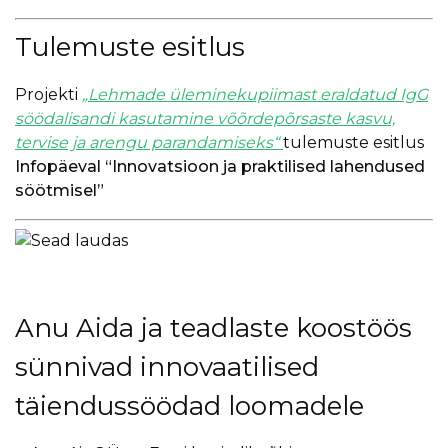
Tulemuste esitlus
Projekti
„Lehmade üleminekupiimast eraldatud IgG
söödalisandi kasutamine võõrdepõrsaste kasvu,
tervise ja arengu parandamiseks“
tulemuste esitlus
Infopäeval
“Innovatsioon ja praktilised lahendused
söötmisel”
Anu Aida ja teadlaste koostöös
sünnivad innovaatilised
täiendussöödad loomadele