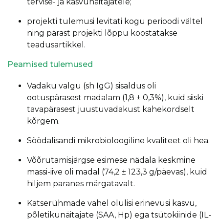
tervise- ja kasvunäitajatele;
projekti tulemusi levitati kogu perioodi vältel
ning pärast projekti lõppu koostatakse
teadusartikkel.
Peamised tulemused
Vadaku valgu (sh IgG) sisaldus oli
ootuspärasest madalam (1,8 ± 0,3%), kuid siiski
tavapärasest juustuvadakust kahekordselt
kõrgem.
Söödalisandi mikrobioloogiline kvaliteet oli hea.
Võõrutamisjärgse esimese nädala keskmine
massi-iive oli madal (74,2 ± 123,3 g/päevas), kuid
hiljem paranes märgatavalt.
Katserühmade vahel olulisi erinevusi kasvu,
põletikunäitajate (SAA, Hp) ega tsütokiinide (IL-