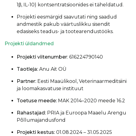
1β, IL-10) kontsentratsioonides ei täheldatud.
Projekti eesmärgid saavutati ning saadud
andmestik pakub väärtuslikku sisendit
edasiseks teadus- ja tootearendustööks.
Projekti üldandmed
Projekti viitenumber
: 616224790140
Taotleja:
Anu Ait OÜ
Partner:
Eesti Maaülikool, Veterinaarmeditsiini
ja loomakasvatuse instituut
Toetuse meede:
MAK 2014–2020 meede 16.2
Rahastajad:
PRIA ja Euroopa Maaelu Arengu
Põllumajandusfond
Projekti kestus:
01.08.2024 – 31.05.2025