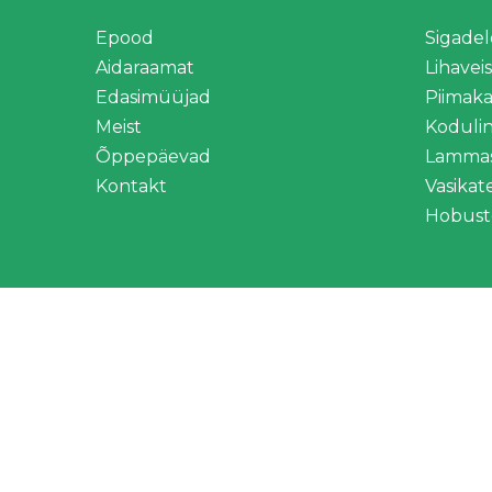
Epood
Sigadel
Aidaraamat
Lihavei
Edasimüüjad
Piimaka
Meist
Koduli
Õppepäevad
Lammas
Kontakt
Vasikat
Hobust