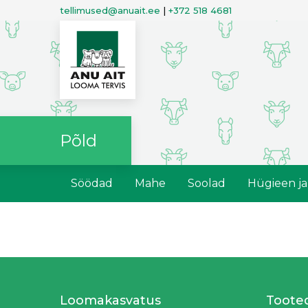
tellimused@anuait.ee
|
+372 518 4681
Põld
Söödad
Mahe
Soolad
Hügieen j
Loomakasvatus
Toote