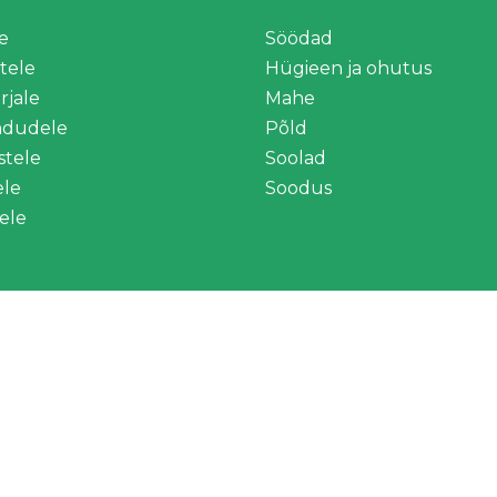
e
Söödad
stele
Hügieen ja ohutus
rjale
Mahe
ndudele
Põld
tele
Soolad
ele
Soodus
ele