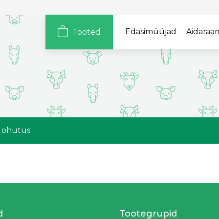
Edasimüüjad
Aidaraa
Tooted
Loomad
Tootegrupid
Sigadele
Hügieen ja
ohutus
Lihaveistele
Mahe
Piimakarjale
Põld
Kodulindudele
a ohutus
Soodus
Lammastele
Soolad
Vasikatele
Hobustele
d
Tootegrupid