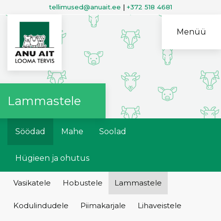
tellimused@anuait.ee
|
+372 518 4681
Menüü
Lammastele
Söödad
Mahe
Soolad
Hügieen ja ohutus
Vasikatele
Hobustele
Lammastele
Kodulindudele
Piimakarjale
Lihaveistele