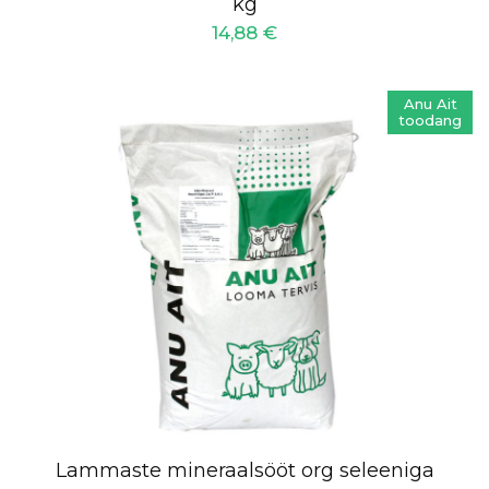
kg
14,88
€
Anu Ait
toodang
Lammaste mineraalsööt org seleeniga