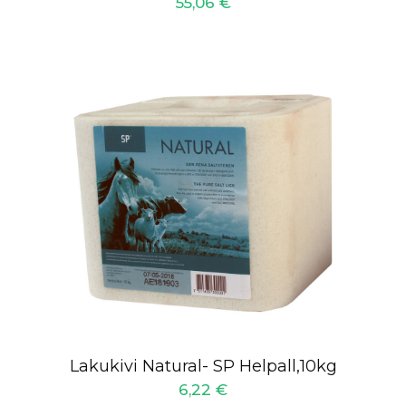
55,06
€
Lakukivi Natural- SP Helpall,10kg
6,22
€