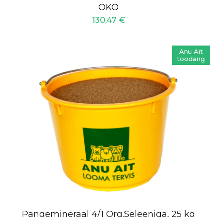
ÖKO
130,47
€
Anu Ait
toodang
Pangemineraal 4/1 Org.Seleeniga, 25 kg