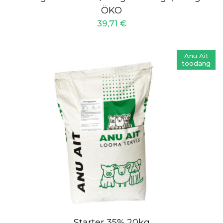
ÖKO
39,71
€
Anu Ait
toodang
Starter 35% 20kg