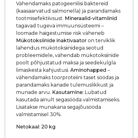
Vähendamaks patogeenilisi baktereid
(kaasaarvatud salmonella) ja parandamaks
tootmisefektiivsust.
Mineraalid-vitamiinid
tagavad tugeva immuunsüsteemi –
loomade haigestumise risk väheneb
Mükotoksiinide inaktivaator
on terviklik
lahendus mükotoksiinidega seotud
probleemidele, vähendab mükotoksiinide
poolt põhjustatud maksa ja seedekulgla
limaskesta kahjustusi.
Aminohapped
–
vähendamaks toorproteiini taset söödas ja
parandamaks kanade tulemuslikkust ja
munade arvu.
Kasutamine:
Lubatud
kasutada ainult segasööda valmistamiseks.
Lisatakse munakana segajõusööda
valmistamisel 30%.
Netokaal: 20 kg