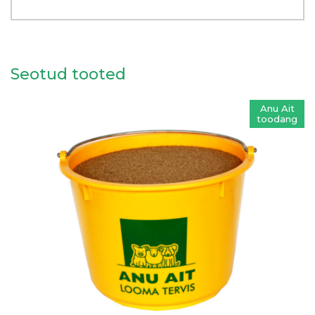
Seotud tooted
Anu Ait
toodang