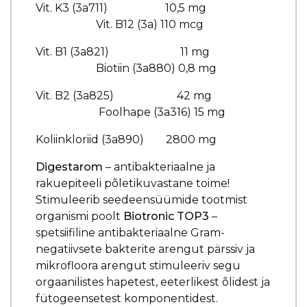
Vit. K3 (3a711) 10,5 mg
Vit. B12 (3a) 110 mcg
Vit. B1 (3a821) 11 mg
Biotiin (3a880) 0,8 mg
Vit. B2 (3a825) 42 mg
Foolhape (3a316) 15 mg
Koliinkloriid (3a890) 2800 mg
Digestarom
– antibakteriaalne ja
rakuepiteeli põletikuvastane toime!
Stimuleerib seedeensüümide tootmist
organismi poolt
Biotronic TOP3
–
spetsiifiline antibakteriaalne Gram-
negatiivsete bakterite arengut pärssiv ja
mikrofloora arengut stimuleeriv segu
orgaanilistes hapetest, eeterlikest õlidest ja
fütogeensetest komponentidest.