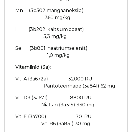
Mn (3b502 mangaanoksiid)
360 mg/kg
I (3b202, kaltsiumiodaat)
5,3 mg/kg
Se (3b801, naatriumseleniit)
1,0 mg/kg
Vitamiinid (3a):
Vit. A (3a672a) 32000 RÜ
Pantoteenhape (3a841) 62 mg
Vit. D3 (3a671) 8800 RÜ
Niatsiin (3a315) 330 mg
Vit. E (3a700) 70 RÜ
Vit. B6 (3a831) 30 mg