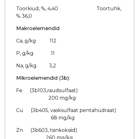
Toorkiud, %, 4,40 Toortuhk,
% 36,0
Makroelemendid
Ca, g/kg 112
P, g/kg 11
Na, g/kg 3,2
Mikroelemendid (3b):
Fe (3b103,raudsulfaat)
200 mg/kg
Cu (3b405, vasksulfaat pentahüdraat)
68 mg/kg
Zn (3b603, tsinkoksiid)
260 mg/kg