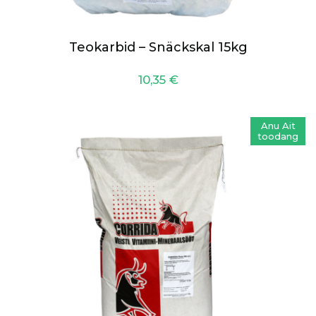
Teokarbid – Snäckskal 15kg
10,35
€
Anu Ait
toodang