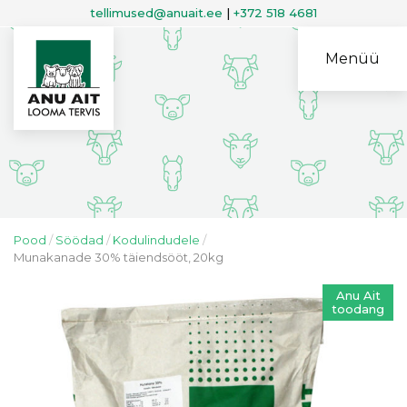
tellimused@anuait.ee
|
+372 518 4681
Menüü
Pood
Söödad
Kodulindudele
Munakanade 30% täiendsööt, 20kg
Anu Ait
toodang