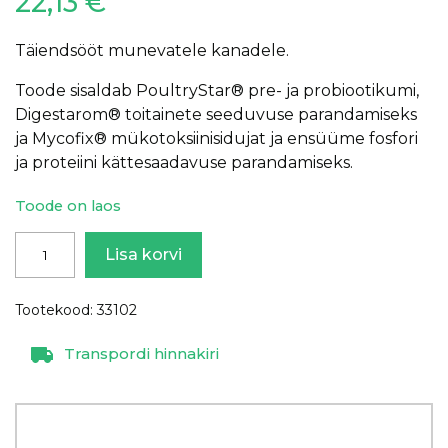
22,13
€
Täiendsööt munevatele kanadele.
Toode sisaldab PoultryStar® pre- ja probiootikumi,
Digestarom® toitainete seeduvuse parandamiseks
ja Mycofix® mükotoksiinisidujat ja ensüüme fosfori
ja proteiini kättesaadavuse parandamiseks.
Toode on laos
Munakanade
Lisa korvi
30%
täiendsööt,
Tootekood:
33102
20kg
kogus
Transpordi hinnakiri