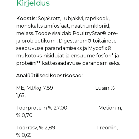
Kirjeldus
Koostis:
Sojašrott, lubjakivi, rapsikook,
monokaltsiumfosfaat, naatriumkloriid,
melass. Toode sisaldab PoultryStar® pre-
ja probiootikumi, Digestarom® toitainete
seeduvuse parandamiseks ja Mycofix®
mükotoksiinisidujat ja ensüüme fosfori* ja
proteiini** kättesaadavuse parandamiseks.
Analüütilised koostisosad:
ME, MJ/kg 7,89 Lüsiin %
1,65,
Toorproteiin % 27,00 Metioniin,
% 0,70
Toorrasv, % 2,89 Treoniin,
% 0,65