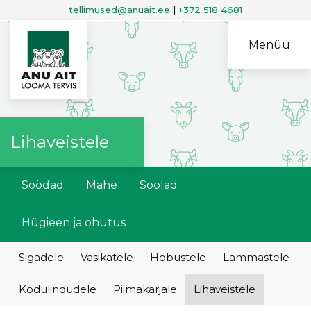
tellimused@anuait.ee
|
+372 518 4681
Menüü
Lihaveistele
Söödad
Mahe
Soolad
Hügieen ja ohutus
Sigadele
Vasikatele
Hobustele
Lammastele
Kodulindudele
Piimakarjale
Lihaveistele