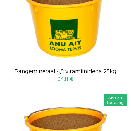
Pangemineraal 4/1 vitamiinidega 25kg
34,11
€
Anu Ait
toodang