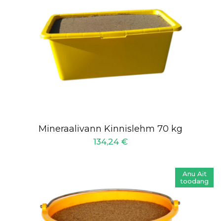
Mineraalivann Kinnislehm 70 kg
134,24
€
Anu Ait
toodang