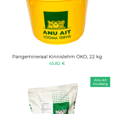
Pangemineraal Kinnislehm ÖKO, 22 kg
45,82
€
Anu Ait
toodang