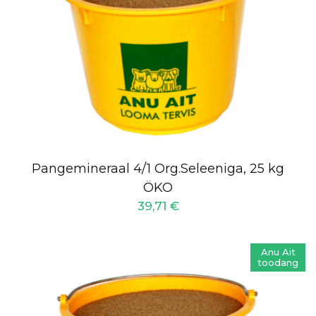
Pangemineraal 4/1 Org.Seleeniga, 25 kg
ÖKO
39,71
€
Anu Ait
toodang