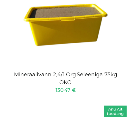
Mineraalivann 2,4/1 Org.Seleeniga 75kg
ÖKO
130,47
€
Anu Ait
toodang