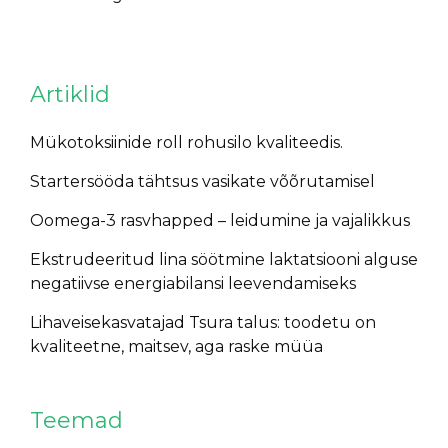
Artiklid
Mükotoksiinide roll rohusilo kvaliteedis.
Startersööda tähtsus vasikate võõrutamisel
Oomega-3 rasvhapped – leidumine ja vajalikkus
Ekstrudeeritud lina söötmine laktatsiooni alguse
negatiivse energiabilansi leevendamiseks
Lihaveisekasvatajad Tsura talus: toodetu on
kvaliteetne, maitsev, aga raske müüa
Teemad