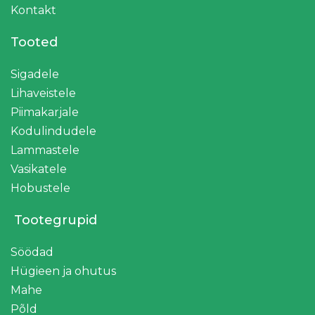
Kontakt
Tooted
Sigadele
Lihaveistele
Piimakarjale
Kodulindudele
Lammastele
Vasikatele
Hobustele
Tootegrupid
Söödad
Hügieen ja ohutus
Mahe
Põld