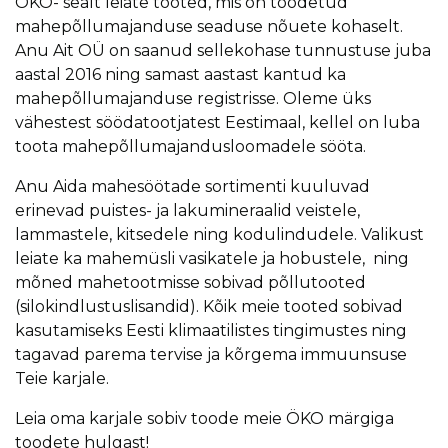
ÖKO- sealt leiate tooted, mis on toodetud
mahepõllumajanduse seaduse nõuete kohaselt.
Anu Ait OÜ on saanud sellekohase tunnustuse juba
aastal 2016 ning samast aastast kantud ka
mahepõllumajanduse registrisse. Oleme üks
vähestest söödatootjatest Eestimaal, kellel on luba
toota mahepõllumajandusloomadele sööta.
Anu Aida mahesöötade sortimenti kuuluvad
erinevad puistes- ja lakumineraalid veistele,
lammastele, kitsedele ning kodulindudele. Valikust
leiate ka mahemüsli vasikatele ja hobustele, ning
mõned mahetootmisse sobivad põllutooted
(silokindlustuslisandid). Kõik meie tooted sobivad
kasutamiseks Eesti klimaatilistes tingimustes ning
tagavad parema tervise ja kõrgema immuunsuse
Teie karjale.
Leia oma karjale sobiv toode meie ÖKO märgiga
toodete hulgast!