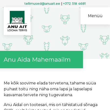
tellimused@anuait.ee
|
+372 518 4681
Menüü
Anu Aida Mahemaailm
Me kõik soovime elada tervetena, tahame süüa
puhast toitu ning näha oma lapsi ja lapselapsi
kasvamas tervete ning tugevatena.
Anu Aidal on tootesari, mis on tähistatud sõnaga