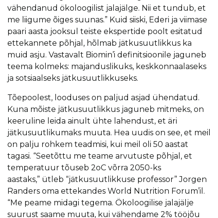
vähendanud ökoloogilist jalajälge. Nii et tundub, et
me liigume õiges suunas.” Kuid siiski, Ederi ja viimase
paari aasta jooksul teiste ekspertide poolt esitatud
ettekannete põhjal, hõlmab jätkusuutlikkus ka
muid asju. Vastavalt Biomin’i definitsioonile jaguneb
teema kolmeks: majanduslikuks, keskkonnaalaseks
ja sotsiaalseks jätkusuutlikkuseks.
Tõepoolest, looduses on paljud asjad ühendatud.
Kuna mõiste jätkusuutlikkus jaguneb mitmeks, on
keeruline leida ainult ühte lahendust, et äri
jätkusuutlikumaks muuta. Hea uudis on see, et meil
on palju rohkem teadmisi, kui meil oli 50 aastat
tagasi. “Seetõttu me teame arvutuste põhjal, et
temperatuur tõuseb 2oC võrra 2050-ks
aastaks,” ütleb “jätkusuutlikkuse professor” Jorgen
Randers oma ettekandes World Nutrition Forum’il.
“Me peame midagi tegema. Ökoloogilise jalajälje
suurust saame muuta, kui vähendame 2% tööjõu