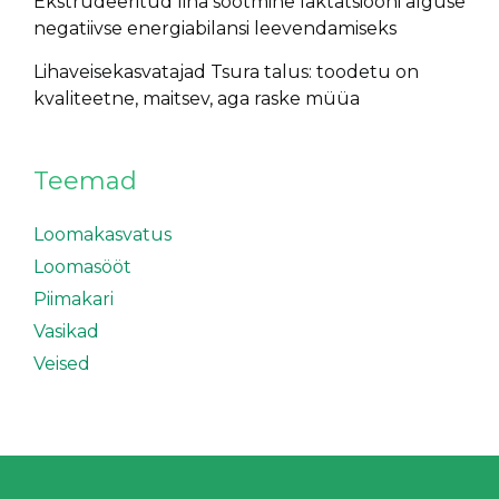
Ekstrudeeritud lina söötmine laktatsiooni alguse
negatiivse energiabilansi leevendamiseks
Lihaveisekasvatajad Tsura talus: toodetu on
kvaliteetne, maitsev, aga raske müüa
Teemad
Loomakasvatus
Loomasööt
Piimakari
Vasikad
Veised