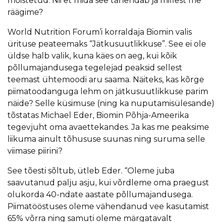
mõistetud. Nii et mida see tähendab ja millest me
räägime?
World Nutrition Forum’i korraldaja Biomin valis
ürituse peateemaks “Jätkusuutlikkuse”. See ei ole
üldse halb valik, kuna käes on aeg, kui kõik
põllumajandusega tegelejad peaksid sellest
teemast ühtemoodi aru saama. Näiteks, kas kõrge
piimatoodanguga lehm on jätkusuutlikkuse parim
näide? Selle küsimuse (ning ka nuputamisülesande)
tõstatas Michael Eder, Biomin Põhja-Ameerika
tegevjuht oma avaettekandes. Ja kas me peaksime
liikuma ainult tõhususe suunas ning suruma selle
viimase piirini?
See tõesti sõltub, ütleb Eder. “Oleme juba
saavutanud palju asju, kui võrdleme oma praegust
olukorda 40-ndate aastate põllumajandusega.
Piimatööstuses oleme vähendanud vee kasutamist
65% võrra ning samuti oleme märgatavalt