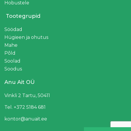
Hobustele
Tootegrupid
Söödad
Hügieen ja ohutus
Mahe
Põld
Soolad
Soodus
Anu Ait OÜ
Vinkli 2 Tartu, 50411
Tel. +372 5184 681
kontor@anuait.ee