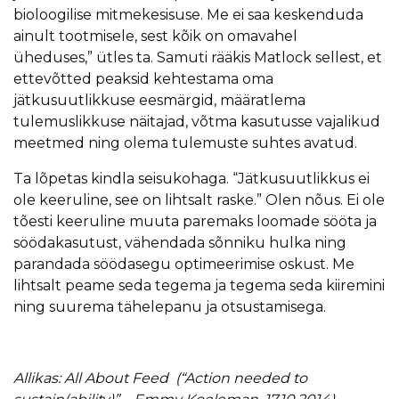
bioloogilise mitmekesisuse. Me ei saa keskenduda
ainult tootmisele, sest kõik on omavahel
üheduses,” ütles ta. Samuti rääkis Matlock sellest, et
ettevõtted peaksid kehtestama oma
jätkusuutlikkuse eesmärgid, määratlema
tulemuslikkuse näitajad, võtma kasutusse vajalikud
meetmed ning olema tulemuste suhtes avatud.
Ta lõpetas kindla seisukohaga. “Jätkusuutlikkus ei
ole keeruline, see on lihtsalt raske.” Olen nõus. Ei ole
tõesti keeruline muuta paremaks loomade sööta ja
söödakasutust, vähendada sõnniku hulka ning
parandada söödasegu optimeerimise oskust. Me
lihtsalt peame seda tegema ja tegema seda kiiremini
ning suurema tähelepanu ja otsustamisega.
Allikas: All About Feed (“Action needed to