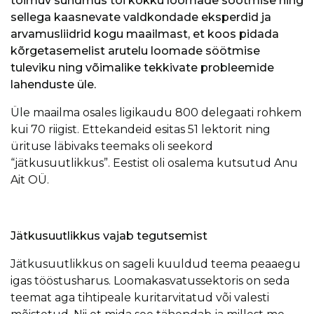
toimuv sündmus tõi kokku loomade söötmise ning
sellega kaasnevate valdkondade eksperdid ja
arvamusliidrid kogu maailmast, et koos pidada
kõrgetasemelist arutelu loomade söötmise
tuleviku ning võimalike tekkivate probleemide
lahenduste üle.
Üle maailma osales ligikaudu 800 delegaati rohkem
kui 70 riigist. Ettekandeid esitas 51 lektorit ning
ürituse läbivaks teemaks oli seekord
“jätkusuutlikkus”. Eestist oli osalema kutsutud Anu
Ait OÜ.
Jätkusuutlikkus vajab tegutsemist
Jätkusuutlikkus on sageli kuuldud teema peaaegu
igas tööstusharus. Loomakasvatussektoris on seda
teemat aga tihtipeale kuritarvitatud või valesti