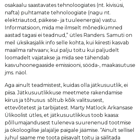
osakaalu saastavates tehnoloogiates (nt. kivisüsi,
nafta) puhtamate tehnoloogiate (nagu nt.
elektriautod, päikese- ja tuuleenergia) vastu.
Informatsioon, mida me ilmselt mõnedkümned
aastad tagasi ei teadnud,” ütles Randers. Samuti on
meil üksikasjalik info selle kohta, kui kiiresti kasvab
maailma rahvaarv, kui palju toitu kui paljudelt
loomadelt vajatakse ja mida see tähendab
kasvuhoonegaaside emissiooni, sööda-, maakasutuse
jms. näol.
Aga ainult teadmistest, kuidas olla jätkusuutlik, ei
piisa. Jätkusuutlikkuse meetmete rakendamise
kiirus ja tõhusus sõltub kõik valitsusest,
ettevõtetest ja tarbijatest. Marty Matlock Arkansase
Ülikoolist ütles, et jätkusuutlikkus toob kaasa:
põllumajandusest tuleneva suurenenud tootmise
ja ökoloogilise jalajälje paigale jäämise. “Ainult sellisel
juhul saame me toota piisavalt toitu ja säilitada