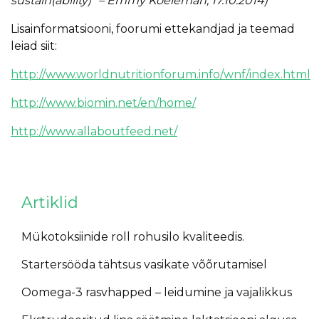
sustain(ability)” – Emmy Koeleman, 17.10.2014)
Lisainformatsiooni, foorumi ettekandjad ja teemad
leiad siit:
http://www.worldnutritionforum.info/wnf/index.html
http://www.biomin.net/en/home/
http://www.allaboutfeed.net/
Artiklid
Mükotoksiinide roll rohusilo kvaliteedis.
Startersööda tähtsus vasikate võõrutamisel
Oomega-3 rasvhapped – leidumine ja vajalikkus