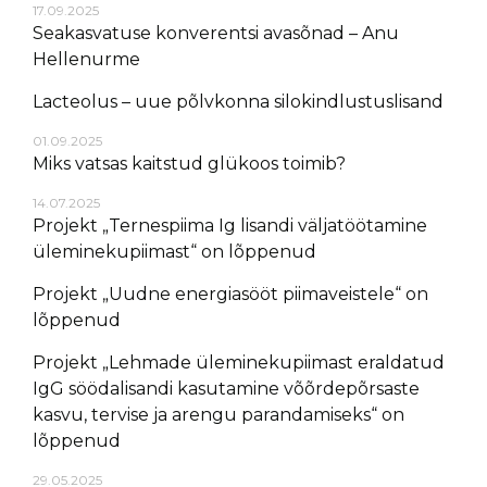
17.09.2025
Seakasvatuse konverentsi avasõnad – Anu
Hellenurme
Lacteolus – uue põlvkonna silokindlustuslisand
01.09.2025
Miks vatsas kaitstud glükoos toimib?
14.07.2025
Projekt „Ternespiima Ig lisandi väljatöötamine
üleminekupiimast“ on lõppenud
Projekt „Uudne energiasööt piimaveistele“ on
lõppenud
Projekt „Lehmade üleminekupiimast eraldatud
IgG söödalisandi kasutamine võõrdepõrsaste
kasvu, tervise ja arengu parandamiseks“ on
lõppenud
29.05.2025