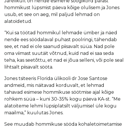
Järelikult on nende esimene söögikord pärast
hommikust lüpsmist päeva kõige olulisem ja Jones
usub, et see on aeg, mil paljud lehmad on
alatoidetud.
“Kui sa töötad hommikul lehmade ümber ja näed
nende ees söödalaval puhast poolringi, tähendab
see, et nad ei ole saanud piisavalt süüa. Nad pole
oma viimast suutäit võtnud, kuid nad ei saa seda
teha, kas seetõttu, et nad ei jõua selleni, või pole seal
lihtsalt piisavalt sööta.
Jones tsiteeris Florida ülikooli dr Jose Santose
andmeid, mis näitavad korduvalt, et lehmad
tahavad esimese hommikuse söötmise ajal kõige
rohkem süüa – kuni 30-35% kogu päeva KA-st. “Me
alatoiteme lehmi lüpsiplatsilt väljumisel üle kogu
maailma,” kuulutas Jones.
See muudab hommikuse sööda kohaletoimetamise