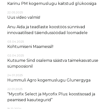
Karinu PM kogemuslugu kaitstud glükoosiga
22.05.2025
Uus video valmis!
Anu Aida ja teadlaste koostöös sünnivad
innovaatilised täiendussöödad loomadele
03.04.2025
Kohtumiseni Maamessil!
02.04.2025
Kutsume Sind osalema säästva taimekasvatuse
sümpoosionil
24.01.2025
Hummuli Agro kogemuslugu Glunergyga
22.01.2025
“Mycofix Select ja Mycofix Plus: koostisosad ja
peamised kasutegurid”
19.12.2024