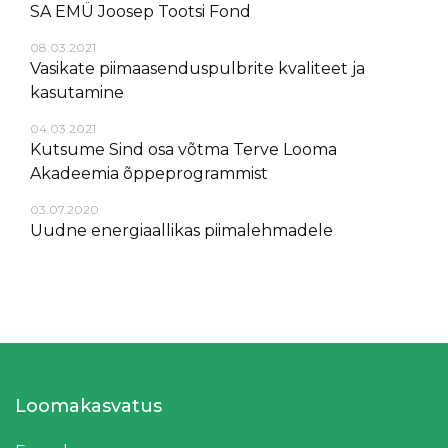
SA EMÜ Joosep Tootsi Fond
08.03.2021
Vasikate piimaasenduspulbrite kvaliteet ja
kasutamine
04.03.2021
Kutsume Sind osa võtma Terve Looma
Akadeemia õppeprogrammist
03.07.2020
Uudne energiaallikas piimalehmadele
Loomakasvatus