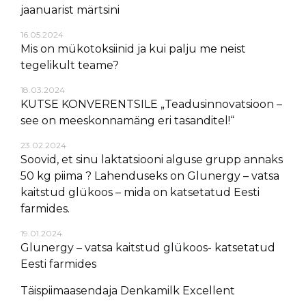
jaanuarist märtsini
16.05.2024
Mis on mükotoksiinid ja kui palju me neist
tegelikult teame?
18.03.2024
KUTSE KONVERENTSILE „Teadusinnovatsioon –
see on meeskonnamäng eri tasanditel!“
23.02.2024
Soovid, et sinu laktatsiooni alguse grupp annaks
50 kg piima ? Lahenduseks on Glunergy – vatsa
kaitstud glükoos – mida on katsetatud Eesti
farmides.
19.01.2024
Glunergy – vatsa kaitstud glükoos- katsetatud
Eesti farmides
Täispiimaasendaja Denkamilk Excellent