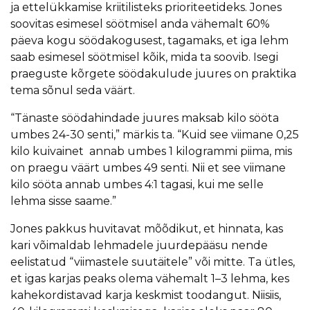
ja ettelükkamise kriitilisteks prioriteetideks. Jones
soovitas esimesel söötmisel anda vähemalt 60%
päeva kogu söödakogusest, tagamaks, et iga lehm
saab esimesel söötmisel kõik, mida ta soovib. Isegi
praeguste kõrgete söödakulude juures on praktika
tema sõnul seda väärt.
“Tänaste söödahindade juures maksab kilo sööta
umbes 24-30 senti,” märkis ta. “Kuid see viimane 0,25
kilo kuivainet annab umbes 1 kilogrammi piima, mis
on praegu väärt umbes 49 senti. Nii et see viimane
kilo sööta annab umbes 4:1 tagasi, kui me selle
lehma sisse saame.”
Jones pakkus huvitavat mõõdikut, et hinnata, kas
kari võimaldab lehmadele juurdepääsu nende
eelistatud “viimastele suutäitele” või mitte. Ta ütles,
et igas karjas peaks olema vähemalt 1–3 lehma, kes
kahekordistavad karja keskmist toodangut. Niisiis,