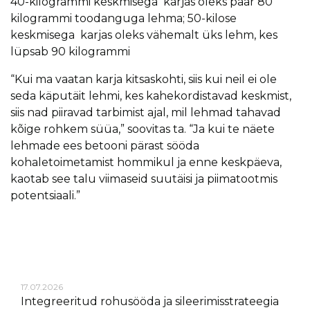
40-kilogrammi keskmisega karjas oleks paar 80
kilogrammi toodanguga lehma; 50-kilose
keskmisega karjas oleks vähemalt üks lehm, kes
lüpsab 90 kilogrammi
“Kui ma vaatan karja kitsaskohti, siis kui neil ei ole
seda käputäit lehmi, kes kahekordistavad keskmist,
siis nad piiravad tarbimist ajal, mil lehmad tahavad
kõige rohkem süüa,” soovitas ta. “Ja kui te näete
lehmade ees betooni pärast sööda
kohaletoimetamist hommikul ja enne keskpäeva,
kaotab see talu viimaseid suutäisi ja piimatootmis
potentsiaali.”
17.07.2026
Integreeritud rohusööda ja sileerimisstrateegia