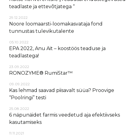
teadlaste ja ettevõtjatega “
29.12.2022
Noore loomaarsti-loomakasvataja fond
tunnustas tulevikutalente
05.10.2022
EPA 2022, Anu Ait – koostöös teaduse ja
teadlastega!
23.09.2022
RONOZYME® RumiStar™
09.09.2022
Kas lehmad saavad piisavalt süüa? Proovige
“Poolringi” testi
25.08.2022
6 näpunäidet farmis veedetud aja efektiivseks
kasutamiseks
11.11.2021