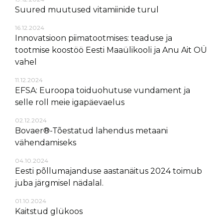
Suured muutused vitamiinide turul
16.12.2024
Innovatsioon piimatootmises: teaduse ja
tootmise koostöö Eesti Maaülikooli ja Anu Ait OÜ
vahel
11.12.2024
EFSA: Euroopa toiduohutuse vundament ja
selle roll meie igapäevaelus
02.12.2024
Bovaer®-Tõestatud lahendus metaani
vähendamiseks
04.10.2024
Eesti põllumajanduse aastanäitus 2024 toimub
juba järgmisel nädalal.
01.10.2024
Kaitstud glükoos