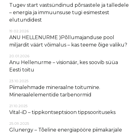
Tugev start vastsündinud põrsastele ja talledele
– energia ja immuunsuse tugi esimestest
elutundidest
19.02.2026
ANU HELLENURME ⟩Põllumajanduse pool
miljardit väärt vōimalus – kas teeme õige valiku?
20.01.2026
Anu Hellenurme – visionäär, kes soovib süüa
Eesti toitu
23.10.2025
Piimalehmade mineraalne toitumine.
Mineraalelementide tarbenormid
21.10.2025
Vital-iD – tippkontseptsioon tippsoorituseks
25.09.2025
Glunergy – Tõeline energiapööre piimakarjale