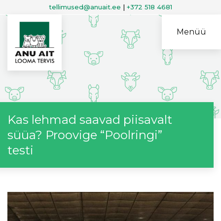
tellimused@anuait.ee
|
+372 518 4681
Menüü
Kas lehmad saavad piisavalt
süüa? Proovige “Poolringi”
testi