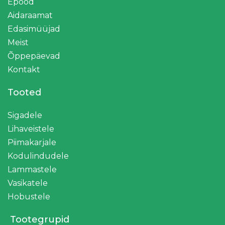
Epood
Aidaraamat
Edasimüüjad
Meist
Õppepäevad
Kontakt
Tooted
Sigadele
Lihaveistele
Piimakarjale
Kodulindudele
Lammastele
Vasikatele
Hobustele
Tootegrupid