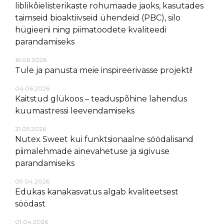
liblikõielisterikaste rohumaade jaoks, kasutades
taimseid bioaktiivseid ühendeid (PBC), silo
hügieeni ning piimatoodete kvaliteedi
parandamiseks
16.06.2026
Tule ja panusta meie inspireerivasse projekti!
04.06.2026
Kaitstud glükoos – teaduspõhine lahendus
kuumastressi leevendamiseks
21.05.2026
Nutex Sweet kui funktsionaalne söödalisand
piimalehmade ainevahetuse ja sigivuse
parandamiseks
09.04.2026
Edukas kanakasvatus algab kvaliteetsest
söödast
01.04.2026