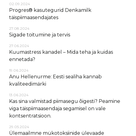
02.09.2024
Progres® kasutegurid Denkamilk
täispiimaasendajates
27.08.2024
Sigade toitumine ja tervis
27.06.2024
Kuumastress kanadel – Mida teha ja kuidas
ennetada?
19.06.2024
Anu Hellenurme: Eesti sealiha kannab
kvaliteedimärki
13.06.2024
Kas sina valmistad piimasegu õigesti? Peamine
viga täispiimaasendaja segamisel on vale
kontsentratsioon.
29.05.2024
Ülemaailmne mükotoksiinide ülevaade