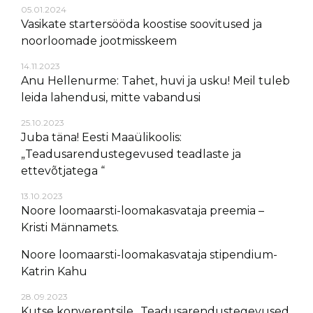
05.01.2024
Vasikate startersööda koostise soovitused ja
noorloomade jootmisskeem
14.11.2023
Anu Hellenurme: Tahet, huvi ja usku! Meil tuleb
leida lahendusi, mitte vabandusi
25.10.2023
Juba täna! Eesti Maaülikoolis:
„Teadusarendustegevused teadlaste ja
ettevõtjatega “
13.10.2023
Noore loomaarsti-loomakasvataja preemia –
Kristi Männamets.
Noore loomaarsti-loomakasvataja stipendium-
Katrin Kahu
28.09.2023
Kutse konverentsile „Teadusarendustegevused