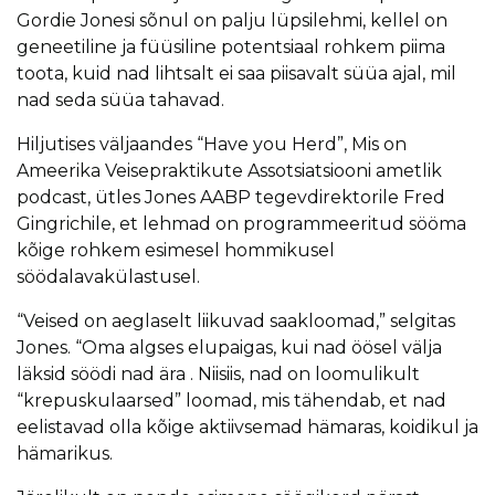
Gordie Jonesi sõnul on palju lüpsilehmi, kellel on
geneetiline ja füüsiline potentsiaal rohkem piima
toota, kuid nad lihtsalt ei saa piisavalt süüa ajal, mil
nad seda süüa tahavad.
Hiljutises väljaandes “Have you Herd”, Mis on
Ameerika Veisepraktikute Assotsiatsiooni ametlik
podcast, ütles Jones AABP tegevdirektorile Fred
Gingrichile, et lehmad on programmeeritud sööma
kõige rohkem esimesel hommikusel
söödalavakülastusel.
“Veised on aeglaselt liikuvad saakloomad,” selgitas
Jones. “Oma algses elupaigas, kui nad öösel välja
läksid söödi nad ära . Niisiis, nad on loomulikult
“krepuskulaarsed” loomad, mis tähendab, et nad
eelistavad olla kõige aktiivsemad hämaras, koidikul ja
hämarikus.