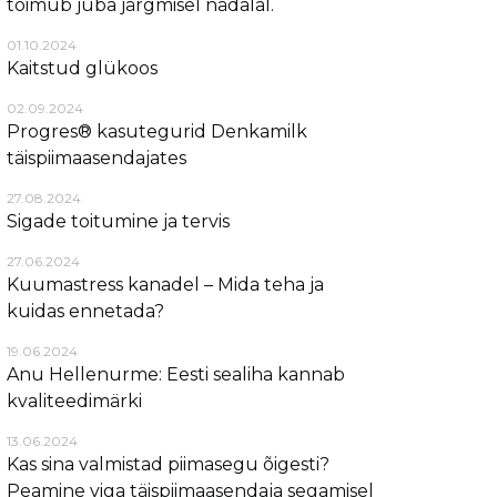
toimub juba järgmisel nädalal.
01.10.2024
Kaitstud glükoos
02.09.2024
Progres® kasutegurid Denkamilk
täispiimaasendajates
27.08.2024
Sigade toitumine ja tervis
27.06.2024
Kuumastress kanadel – Mida teha ja
kuidas ennetada?
19.06.2024
Anu Hellenurme: Eesti sealiha kannab
kvaliteedimärki
13.06.2024
Kas sina valmistad piimasegu õigesti?
Peamine viga täispiimaasendaja segamisel