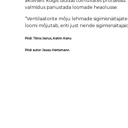
aktiivselt kõigis laudas toimuvates protsess
valmidus panustada loomade heaolusse.
“Ventilaatorite mõju lehmade sigimisnäitaja
loomi mõjutab, eriti just nende sigimisnäitajaid
Pildi: Tõnis Jairus, Katrin Kahu
Pildi autor: Jassu Hertsmann