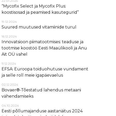
22.01.2025
“Mycofix Select ja Mycofix Plus:
koostisosad ja peamised kasutegurid”
19.12.2024
Suured muutused vitamiinide turul
16.12.2024
Innovatsioon piimatootmises: teaduse ja
tootmise koostöö Eesti Maaülikooli ja Anu
Ait OÜ vahel
11.12.2024
EFSA: Euroopa toiduohutuse vundament
ja selle roll meie igapäevaelus
02.12.2024
Bovaer®-Tõestatud lahendus metaani
vähendamiseks
04.10.2024
Eesti põllumajanduse aastanäitus 2024