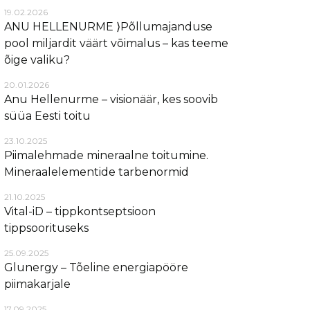
19.02.2026
ANU HELLENURME ⟩Põllumajanduse
pool miljardit väärt vōimalus – kas teeme
õige valiku?
20.01.2026
Anu Hellenurme – visionäär, kes soovib
süüa Eesti toitu
23.10.2025
Piimalehmade mineraalne toitumine.
Mineraalelementide tarbenormid
21.10.2025
Vital-iD – tippkontseptsioon
tippsoorituseks
25.09.2025
Glunergy – Tõeline energiapööre
piimakarjale
17.09.2025