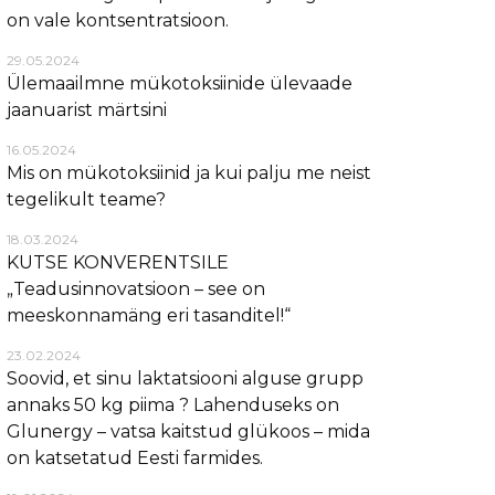
on vale kontsentratsioon.
29.05.2024
Ülemaailmne mükotoksiinide ülevaade
jaanuarist märtsini
16.05.2024
Mis on mükotoksiinid ja kui palju me neist
tegelikult teame?
18.03.2024
KUTSE KONVERENTSILE
„Teadusinnovatsioon – see on
meeskonnamäng eri tasanditel!“
23.02.2024
Soovid, et sinu laktatsiooni alguse grupp
annaks 50 kg piima ? Lahenduseks on
Glunergy – vatsa kaitstud glükoos – mida
on katsetatud Eesti farmides.