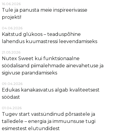
16.06.2026
Tule ja panusta meie inspireerivasse
projekti!
04.06.2026
Kaitstud glükoos – teaduspõhine
lahendus kuumastressi leevendamiseks
21.05.2026
Nutex Sweet kui funktsionaalne
söödalisand piimalehmade ainevahetuse ja
sigivuse parandamiseks
09.04.2026
Edukas kanakasvatus algab kvaliteetsest
söödast
01.04.2026
Tugev start vastsündinud põrsastele ja
talledele – energia ja immuunsuse tugi
esimestest elutundidest