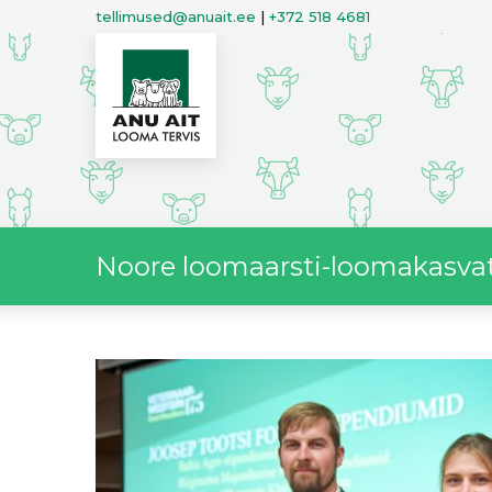
tellimused@anuait.ee
|
+372 518 4681
Noore loomaarsti-loomakasvat