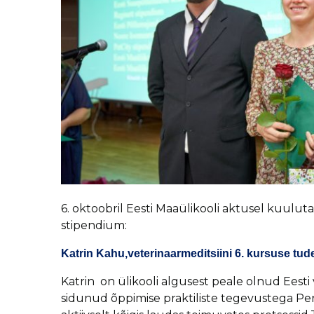
6. oktoobril Eesti Maaülikooli aktusel kuulut
stipendium:
Katrin Kahu,veterinaarmeditsiini 6. kursuse tu
Katrin on ülikooli algusest peale olnud Eesti ve
sidunud õppimise praktiliste tegevustega Peri