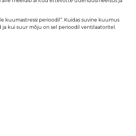
id.Talle meeldib antud ettevõtte uuendusmeelsus ja
tele kuumastressi perioodil“. Kuidas suvine kuumus
 ja kui suur mõju on sel perioodil ventilaatoritel.