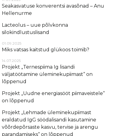
Seakasvatuse konverentsi avasõnad – Anu
Hellenurme
Lacteolus – uue põlvkonna
silokindlustuslisand
01.09.2025
Miks vatsas kaitstud glükoos toimib?
14.07.2025
Projekt „Ternespiima Ig lisandi
väljatöötamine üleminekupiimast“ on
lõppenud
Projekt „Uudne energiasööt piimaveistele“
on lõppenud
Projekt „Lehmade üleminekupiimast
eraldatud IgG söödalisandi kasutamine
võõrdepõrsaste kasvu, tervise ja arengu
parandamiseks“ on lõppenud