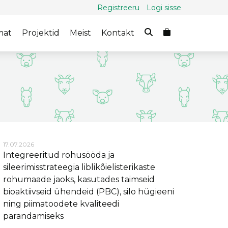
Registreeru
Logi sisse
mat
Projektid
Meist
Kontakt
17.07.2026
Integreeritud rohusööda ja
sileerimisstrateegia liblikõielisterikaste
rohumaade jaoks, kasutades taimseid
bioaktiivseid ühendeid (PBC), silo hügieeni
ning piimatoodete kvaliteedi
parandamiseks