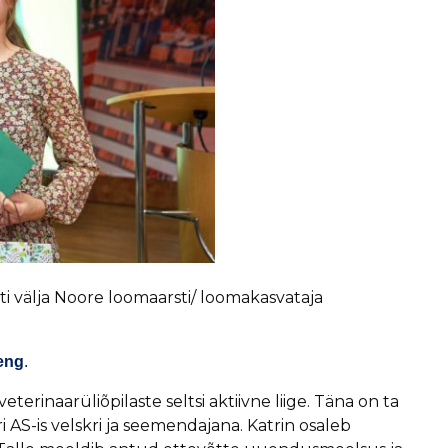
ati välja Noore loomaarsti/ loomakasvataja
deng
.
terinaarüliõpilaste seltsi aktiivne liige. Täna on ta
 AS-is velskri ja seemendajana. Katrin osaleb