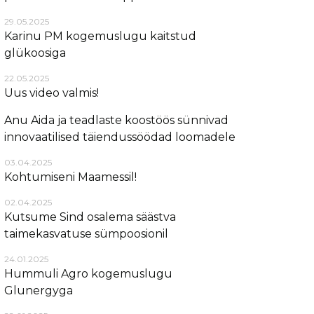
29.05.2025
Karinu PM kogemuslugu kaitstud
glükoosiga
22.05.2025
Uus video valmis!
Anu Aida ja teadlaste koostöös sünnivad
innovaatilised täiendussöödad loomadele
03.04.2025
Kohtumiseni Maamessil!
02.04.2025
Kutsume Sind osalema säästva
taimekasvatuse sümpoosionil
24.01.2025
Hummuli Agro kogemuslugu
Glunergyga