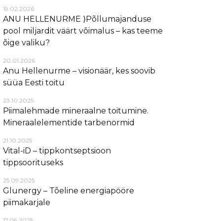
19.02.2026
ANU HELLENURME ⟩Põllumajanduse
pool miljardit väärt vōimalus – kas teeme
õige valiku?
20.01.2026
Anu Hellenurme – visionäär, kes soovib
süüa Eesti toitu
23.10.2025
Piimalehmade mineraalne toitumine.
Mineraalelementide tarbenormid
21.10.2025
Vital-iD – tippkontseptsioon
tippsoorituseks
25.09.2025
Glunergy – Tõeline energiapööre
piimakarjale
17.09.2025