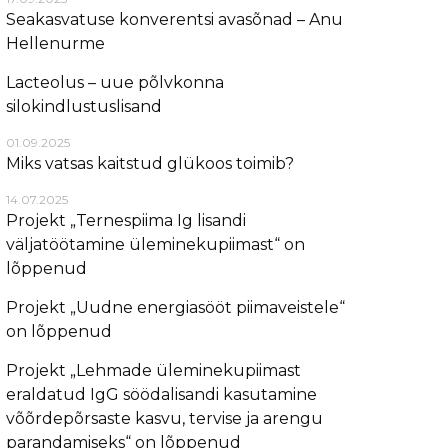
Seakasvatuse konverentsi avasõnad – Anu
Hellenurme
Lacteolus – uue põlvkonna
silokindlustuslisand
01.09.2025
Miks vatsas kaitstud glükoos toimib?
14.07.2025
Projekt „Ternespiima Ig lisandi
väljatöötamine üleminekupiimast“ on
lõppenud
Projekt „Uudne energiasööt piimaveistele“
on lõppenud
Projekt „Lehmade üleminekupiimast
eraldatud IgG söödalisandi kasutamine
võõrdepõrsaste kasvu, tervise ja arengu
parandamiseks“ on lõppenud