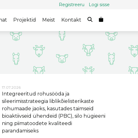
Registreeru
Logi sisse
mat
Projektid
Meist
Kontakt
17.07.2026
Integreeritud rohusööda ja
sileerimisstrateegia liblikõielisterikaste
rohumaade jaoks, kasutades taimseid
bioaktiivseid ühendeid (PBC), silo hügieeni
ning piimatoodete kvaliteedi
parandamiseks