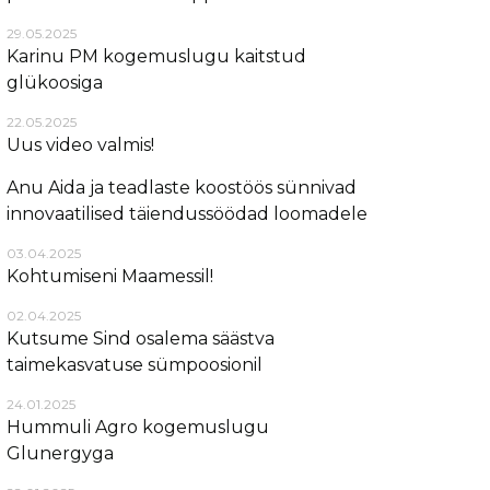
29.05.2025
Karinu PM kogemuslugu kaitstud
glükoosiga
22.05.2025
Uus video valmis!
Anu Aida ja teadlaste koostöös sünnivad
innovaatilised täiendussöödad loomadele
03.04.2025
Kohtumiseni Maamessil!
02.04.2025
Kutsume Sind osalema säästva
taimekasvatuse sümpoosionil
24.01.2025
Hummuli Agro kogemuslugu
Glunergyga