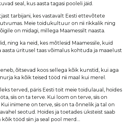
d seal, kus aasta tagasi pooleli jäid.
st tarbijani, kes vastavalt Eesti ettevõtete
utvumas. Meie toidukultuur on nii rikkalik ning
õigile on midagi, millega Maamessilt naasta.
id, ning ka neid, kes mõtlesid Maamessile, kuid
a aasta üritusel taas võimalus kohtuda ja maaelust
neb, õitsevad koos sellega kõik kunstid, kui aga
rja ka kõik teised tööd nii maal kui merel.
s terved, päris Eesti toit meie toidulaual, hoides
a, siis on ta terve. Kui loom on terve, siis on
ui inimene on terve, siis on ta õnnelik ja tal on
vahel seotud. Hoides ja toetades üksteist saab
õik tööd siin ja seal pool merd…