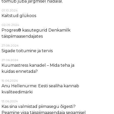
toimub juba järgmisel nädalal.
01.10.2024
Kaitstud glükoos
02.09.2024
Progres® kasutegurid Denkamilk
täispiimaasendajates
27.08.2024
Sigade toitumine ja tervis
27.06.2024
Kuumastress kanadel – Mida teha ja
kuidas ennetada?
19.06.2024
Anu Hellenurme: Eesti sealiha kannab
kvaliteedimärki
13.06.2024
Kas sina valmistad piimasegu õigesti?
Peamine viga täispiimaasendaja segamisel