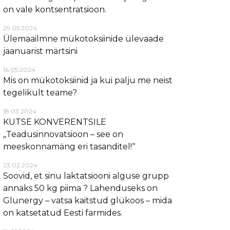
on vale kontsentratsioon.
29.05.2024
Ülemaailmne mükotoksiinide ülevaade
jaanuarist märtsini
16.05.2024
Mis on mükotoksiinid ja kui palju me neist
tegelikult teame?
18.03.2024
KUTSE KONVERENTSILE
„Teadusinnovatsioon – see on
meeskonnamäng eri tasanditel!“
23.02.2024
Soovid, et sinu laktatsiooni alguse grupp
annaks 50 kg piima ? Lahenduseks on
Glunergy – vatsa kaitstud glükoos – mida
on katsetatud Eesti farmides.