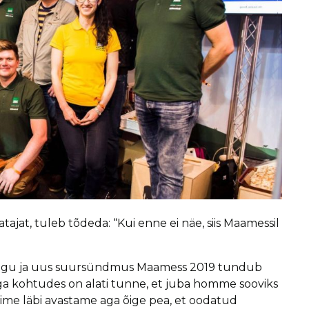
tajat, tuleb tõdeda: “Kui enne ei näe, siis Maamessil
alugu ja uus suursündmus Maamess 2019 tundub
ega kohtudes on alati tunne, et juba homme sooviks
 ime läbi avastame aga õige pea, et oodatud