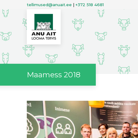
tellimused@anuait.ee
|
+372 518 4681
Maamess 2018