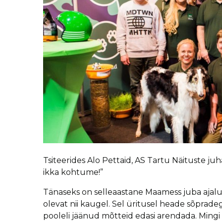
Tsiteerides Alo Pettaid, AS Tartu Näituste juha
ikka kohtume!”
Tänaseks on selleaastane Maamess juba aj
olevat nii kaugel. Sel üritusel heade sõprad
pooleli jäänud mõtteid edasi arendada. Mingi