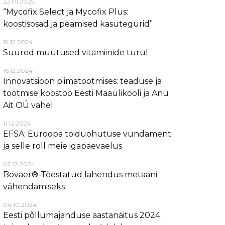
22.01.2025
“Mycofix Select ja Mycofix Plus:
koostisosad ja peamised kasutegurid”
19.12.2024
Suured muutused vitamiinide turul
16.12.2024
Innovatsioon piimatootmises: teaduse ja
tootmise koostöö Eesti Maaülikooli ja Anu
Ait OÜ vahel
11.12.2024
EFSA: Euroopa toiduohutuse vundament
ja selle roll meie igapäevaelus
02.12.2024
Bovaer®-Tõestatud lahendus metaani
vähendamiseks
04.10.2024
Eesti põllumajanduse aastanäitus 2024