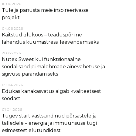
16.06.2026
Tule ja panusta meie inspireerivasse
projekti!
04.06.2026
Kaitstud glükoos – teaduspõhine
lahendus kuumastressi leevendamiseks
21.05.2026
Nutex Sweet kui funktsionaalne
söödalisand piimalehmade ainevahetuse ja
sigivuse parandamiseks
09.04.2026
Edukas kanakasvatus algab kvaliteetsest
söödast
01.04.2026
Tugev start vastsündinud põrsastele ja
talledele – energia ja immuunsuse tugi
esimestest elutundidest