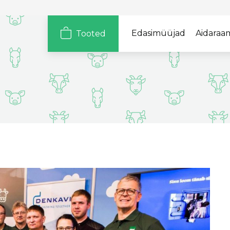
Edasimüüjad
Aidaraa
Tooted
Loomad
Tootegrupid
Sigadele
Hügieen ja
ohutus
Lihaveistele
Mahe
Piimakarjale
Põld
Kodulindudele
Soodus
Lammastele
Soolad
Vasikatele
Hobustele