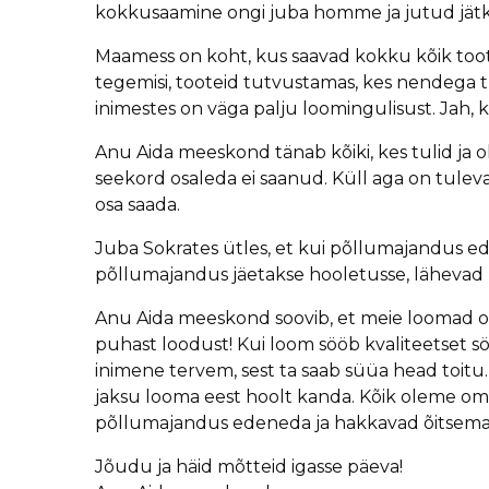
kokkusaamine ongi juba homme ja jutud jätkuva
Maamess on koht, kus saavad kokku kõik tootja
tegemisi, tooteid tutvustamas, kes nendega t
inimestes on väga palju loomingulisust. Jah, k
Anu Aida meeskond tänab kõiki, kes tulid ja ol
seekord osaleda ei saanud. Küll aga on tulev
osa saada.
Juba Sokrates ütles, et kui põllumajandus ede
põllumajandus jäetakse hooletusse, lähevad nu
Anu Aida meeskond soovib, et meie loomad olek
puhast loodust! Kui loom sööb kvaliteetset sööt
inimene tervem, sest ta saab süüa head toitu. K
jaksu looma eest hoolt kanda. Kõik oleme oma
põllumajandus edeneda ja hakkavad õitsema k
Jõudu ja häid mõtteid igasse päeva!